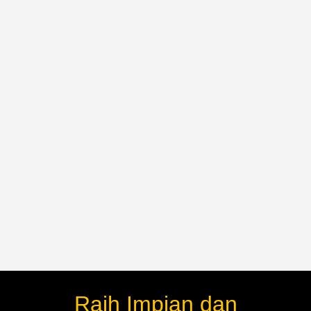
Raih Impian dan