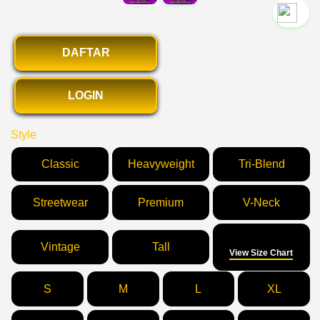
`2
DAFTAR
LOGIN
Style
Classic
Heavyweight
Tri-Blend
Streetwear
Premium
V-Neck
Size
Vintage
Tall
View Size Chart
S
M
L
XL