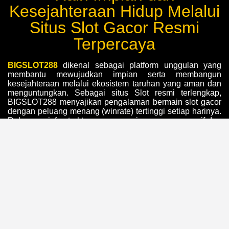
Kesejahteraan Hidup Melalui
Situs Slot Gacor Resmi
Terpercaya
BIGSLOT288
dikenal sebagai platform unggulan yang
membantu mewujudkan impian serta membangun
kesejahteraan melalui ekosistem taruhan yang aman dan
menguntungkan. Sebagai situs Slot resmi terlengkap,
BIGSLOT288 menyajikan pengalaman bermain slot gacor
dengan peluang menang (winrate) tertinggi setiap harinya.
Dukungan infrastruktur server premium yang responsif dan
bebas lag memastikan setiap taruhan angka maupun
putaran mesin digital berjalan mulus tanpa hambatan,
menjadikannya pilihan ideal bagi para pemburu jackpot
untuk mengubah peluang menjadi kemenangan nyata.
Sebagai penyedia
Situs Slot Resmi
situs Slot resmi dan
slot gacor terpercaya, BIGSLOT288 berkomitmen menjaga
kenyamanan serta stabilitas finansial para member dengan
sistem taruhan yang adil (fairplay). Semua permainan
dikelola menggunakan teknologi terkini agar pengguna
dapat mengakses pasaran Slot global secara real-time dan